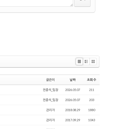
Li
Zi
G
st
n
al
e
le
글쓴이
날짜
조회 수
ry
전종석_팀장
2026.05.07
211
전종석_팀장
2026.05.07
203
관리자
2018.08.29
1880
관리자
2017.09.29
1043