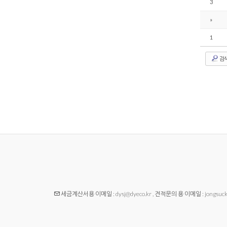
3
»
1
검
세금계산서용 이메일 : dysj@dyeco.kr , 견적문의 용 이메일 : jongsuck